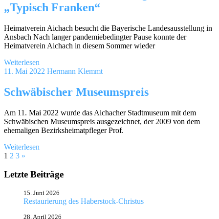
„Typisch Franken“
Heimatverein Aichach besucht die Bayerische Landesausstellung in
Ansbach Nach langer pandemiebedingter Pause konnte der
Heimatverein Aichach in diesem Sommer wieder
Weiterlesen
11. Mai 2022
Hermann Klemmt
Schwäbischer Museumspreis
Am 11. Mai 2022 wurde das Aichacher Stadtmuseum mit dem
Schwäbischen Museumspreis ausgezeichnet, der 2009 von dem
ehemaligen Bezirksheimatpfleger Prof.
Weiterlesen
Seitennummerierung
Nächste
1
2
3
»
Beiträge
der
Letzte Beiträge
Beiträge
15. Juni 2026
Restaurierung des Haberstock-Christus
28. April 2026