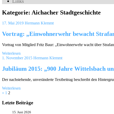
Links
Kategorie:
Aichacher Stadtgeschichte
17. Mai 2019
Hermann Klemmt
Vortrag: „Einwohnerwehr bewacht Strafan
Vortrag von Mitglied Fritz Baur: „Einwohnerwehr wacht über Strafan
Weiterlesen
1. November 2015
Hermann Klemmt
Jubiläum 2015: „900 Jahre Wittelsbach u
Der nachstehende, unveränderte Textbeitrag beschreibt den Hintergru
Weiterlesen
Seitennummerierung
Vorherige
«
1
2
Beiträge
der
Letzte Beiträge
Beiträge
15. Juni 2026