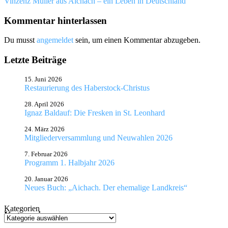
Nächster
Vinzenz Müller aus Aichach – ein Leben in Deutschland
Beitrag:
Kommentar hinterlassen
Du musst
angemeldet
sein, um einen Kommentar abzugeben.
Letzte Beiträge
15. Juni 2026
Restaurierung des Haberstock-Christus
28. April 2026
Ignaz Baldauf: Die Fresken in St. Leonhard
24. März 2026
Mitgliederversammlung und Neuwahlen 2026
7. Februar 2026
Programm 1. Halbjahr 2026
20. Januar 2026
Neues Buch: „Aichach. Der ehemalige Landkreis“
Kategorien
Kategorien