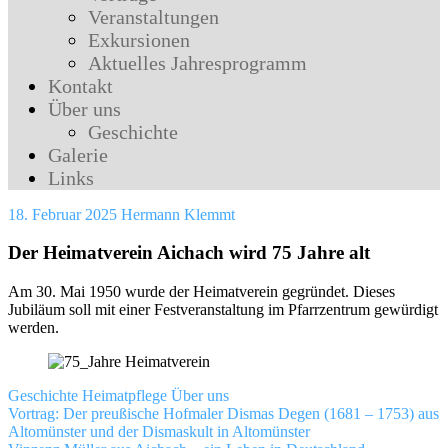
Veranstaltungen
Exkursionen
Aktuelles Jahresprogramm
Kontakt
Über uns
Geschichte
Galerie
Links
18. Februar 2025
Hermann Klemmt
Der Heimatverein Aichach wird 75 Jahre alt
Am 30. Mai 1950 wurde der Heimatverein gegründet. Dieses
Jubiläum soll mit einer Festveranstaltung im Pfarrzentrum gewürdigt
werden.
Geschichte
Heimatpflege
Über uns
Beitragsnavigation
Vorheriger
75
Vortrag: Der preußische Hofmaler Dismas Degen (1681 – 1753) aus
Beitrag:
jahre
Altomünster und der Dismaskult in Altomünster
heimatverein
jubilaeum