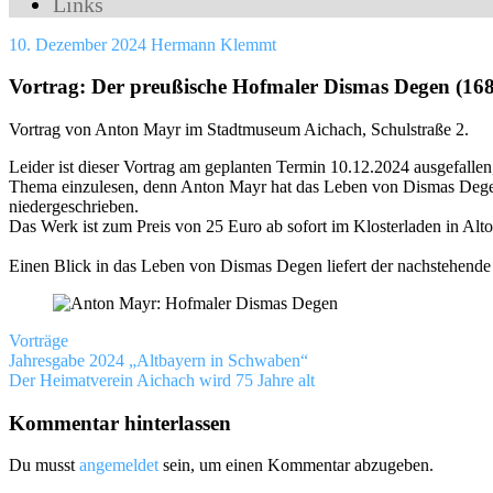
Links
10. Dezember 2024
Hermann Klemmt
Vortrag: Der preußische Hofmaler Dismas Degen (168
Vortrag von Anton Mayr im Stadtmuseum Aichach, Schulstraße 2.
Leider ist dieser Vortrag am geplanten Termin 10.12.2024 ausgefallen,
Thema einzulesen, denn Anton Mayr hat das Leben von Dismas Degen
niedergeschrieben.
Das Werk ist zum Preis von 25 Euro ab sofort im Klosterladen in Alt
Einen Blick in das Leben von Dismas Degen liefert der nachstehende 
Vorträge
Beitragsnavigation
Vorheriger
altomünster
Jahresgabe 2024 „Altbayern in Schwaben“
anton
Beitrag:
Nächster
mayr
Der Heimatverein Aichach wird 75 Jahre alt
dismas
Beitrag:
degen
hofmaler
Kommentar hinterlassen
Du musst
angemeldet
sein, um einen Kommentar abzugeben.