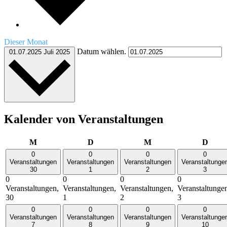
Dieser Monat
Datum wählen.
01.07.2025
Juli 2025
Kalender von Veranstaltungen
Montag
Dienstag
Mittwoch
Donn
M
D
M
D
0
0
0
0
Veranstaltungen
Veranstaltungen
Veranstaltungen
Veranstaltunge
30
1
2
3
0
0
0
0
Veranstaltungen,
Veranstaltungen,
Veranstaltungen,
Veranstaltunge
30
1
2
3
0
0
0
0
Veranstaltungen
Veranstaltungen
Veranstaltungen
Veranstaltunge
7
8
9
10