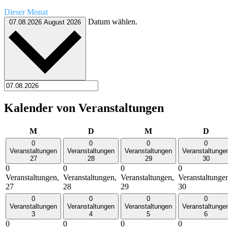
Dieser Monat
Datum wählen.
07.08.2026
August 2026
Kalender von Veranstaltungen
Montag
Dienstag
Mittwoch
Donn
M
D
M
D
0
0
0
0
Veranstaltungen
Veranstaltungen
Veranstaltungen
Veranstaltunge
27
28
29
30
0
0
0
0
Veranstaltungen,
Veranstaltungen,
Veranstaltungen,
Veranstaltunge
27
28
29
30
0
0
0
0
Veranstaltungen
Veranstaltungen
Veranstaltungen
Veranstaltunge
3
4
5
6
0
0
0
0