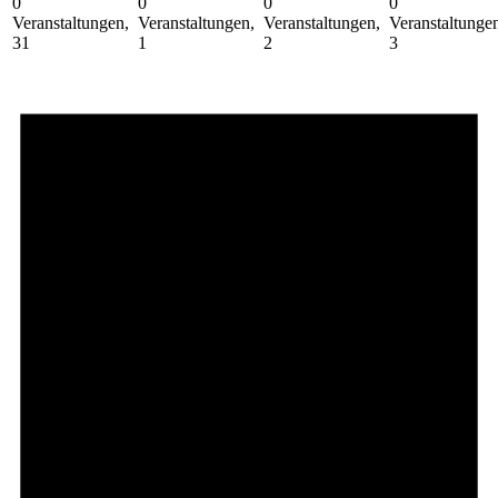
0
0
0
0
Veranstaltungen,
Veranstaltungen,
Veranstaltungen,
Veranstaltunge
31
1
2
3