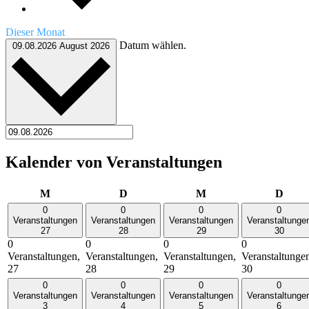
Dieser Monat
Datum wählen.
09.08.2026
August 2026
Kalender von Veranstaltungen
Montag
Dienstag
Mittwoch
Donn
M
D
M
D
0
0
0
0
Veranstaltungen
Veranstaltungen
Veranstaltungen
Veranstaltunge
27
28
29
30
0
0
0
0
Veranstaltungen,
Veranstaltungen,
Veranstaltungen,
Veranstaltunge
27
28
29
30
0
0
0
0
Veranstaltungen
Veranstaltungen
Veranstaltungen
Veranstaltunge
3
4
5
6