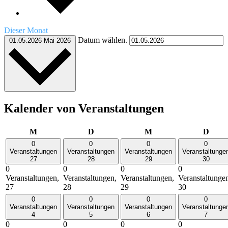
Dieser Monat
Datum wählen.
01.05.2026
Mai 2026
Kalender von Veranstaltungen
Montag
Dienstag
Mittwoch
Donn
M
D
M
D
0
0
0
0
Veranstaltungen
Veranstaltungen
Veranstaltungen
Veranstaltunge
27
28
29
30
0
0
0
0
Veranstaltungen,
Veranstaltungen,
Veranstaltungen,
Veranstaltunge
27
28
29
30
0
0
0
0
Veranstaltungen
Veranstaltungen
Veranstaltungen
Veranstaltunge
4
5
6
7
0
0
0
0