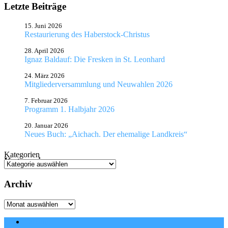
schormair
stieler
weigand
Letzte Beiträge
katharina
Wolfgang
Brandner
15. Juni 2026
Restaurierung des Haberstock-Christus
28. April 2026
Ignaz Baldauf: Die Fresken in St. Leonhard
24. März 2026
Mitgliederversammlung und Neuwahlen 2026
7. Februar 2026
Programm 1. Halbjahr 2026
20. Januar 2026
Neues Buch: „Aichach. Der ehemalige Landkreis“
Kategorien
Kategorien
Archiv
Archiv
Satzung