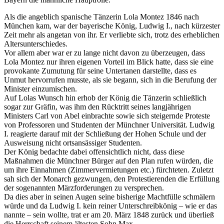
Als die angeblich spanische Tänzerin Lola Montez 1846 nach
München kam, war der bayerische König, Ludwig I., nach kürzester
Zeit mehr als angetan von ihr. Er verliebte sich, trotz des erheblichen
Altersunterschiedes.
Vor allem aber war er zu lange nicht davon zu überzeugen, dass
Lola Montez nur ihren eigenen Vorteil im Blick hatte, dass sie eine
provokante Zumutung für seine Untertanen darstellte, dass es
Unmut hervorrufen musste, als sie begann, sich in die Berufung der
Minister einzumischen.
Auf Lolas Wunsch hin erhob der König die Tänzerin schließlich
sogar zur Gräfin, was ihm den Rücktritt seines langjährigen
Ministers Carl von Abel einbrachte sowie sich steigernde Proteste
von Professoren und Studenten der Münchner Universität. Ludwig
I. reagierte darauf mit der Schließung der Hohen Schule und der
Ausweisung nicht ortsansässiger Studenten.
Der König bedachte dabei offensichtlich nicht, dass diese
Maßnahmen die Münchner Bürger auf den Plan rufen würden, die
um ihre Einnahmen (Zimmervermietungen etc.) fürchteten. Zuletzt
sah sich der Monarch gezwungen, den Protestierenden die Erfüllung
der sogenannten Märzforderungen zu versprechen.
Da dies aber in seinen Augen seine bisherige Machtfülle schmälern
würde und da Ludwig I. kein reiner Unterschreibkönig – wie er das
nannte – sein wollte, trat er am 20. März 1848 zurück und überließ
die Herrschaft seinem ältesten Sohn Max.