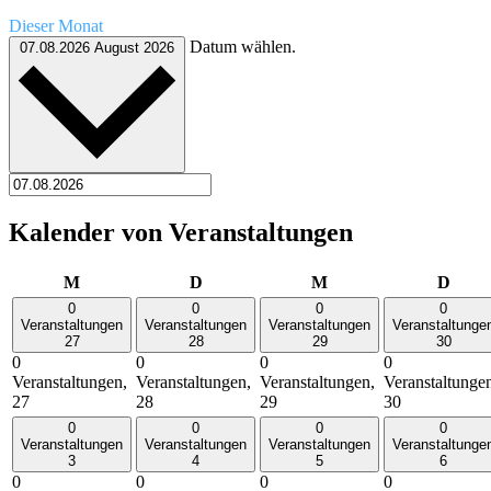
Dieser Monat
Datum wählen.
07.08.2026
August 2026
Kalender von Veranstaltungen
Montag
Dienstag
Mittwoch
Donn
M
D
M
D
0
0
0
0
Veranstaltungen
Veranstaltungen
Veranstaltungen
Veranstaltunge
27
28
29
30
0
0
0
0
Veranstaltungen,
Veranstaltungen,
Veranstaltungen,
Veranstaltunge
27
28
29
30
0
0
0
0
Veranstaltungen
Veranstaltungen
Veranstaltungen
Veranstaltunge
3
4
5
6
0
0
0
0