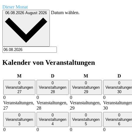
Dieser Monat
Datum wählen.
06.08.2026
August 2026
Kalender von Veranstaltungen
Montag
Dienstag
Mittwoch
Donn
M
D
M
D
0
0
0
0
Veranstaltungen
Veranstaltungen
Veranstaltungen
Veranstaltunge
27
28
29
30
0
0
0
0
Veranstaltungen,
Veranstaltungen,
Veranstaltungen,
Veranstaltunge
27
28
29
30
0
0
0
0
Veranstaltungen
Veranstaltungen
Veranstaltungen
Veranstaltunge
3
4
5
6
0
0
0
0