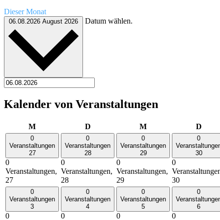
Dieser Monat
Datum wählen.
06.08.2026
August 2026
Kalender von Veranstaltungen
Montag
Dienstag
Mittwoch
Donn
M
D
M
D
0
0
0
0
Veranstaltungen
Veranstaltungen
Veranstaltungen
Veranstaltunge
27
28
29
30
0
0
0
0
Veranstaltungen,
Veranstaltungen,
Veranstaltungen,
Veranstaltunge
27
28
29
30
0
0
0
0
Veranstaltungen
Veranstaltungen
Veranstaltungen
Veranstaltunge
3
4
5
6
0
0
0
0