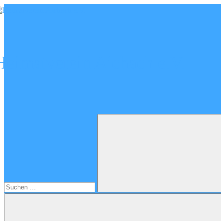
Zum
Inhalt
springen
Heimatverein Aichach e.V.
Suchen
nach:
Suchen